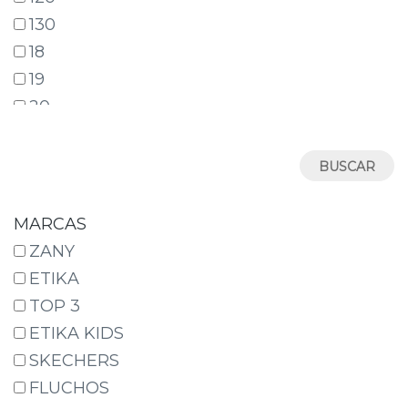
130
18
19
20
21
22
23
24
MARCAS
25
ZANY
26
ETIKA
27
TOP 3
28
ETIKA KIDS
29
SKECHERS
30
FLUCHOS
31