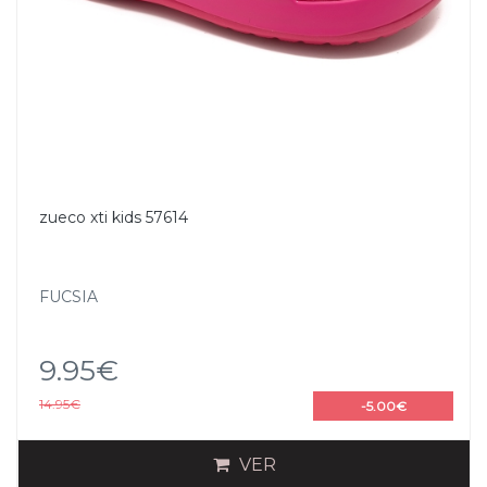
zueco xti kids 57614
FUCSIA
9.95€
14.95€
-5.00€
VER