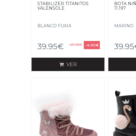
STABILIZER TITANITOS
BOTA NI
VALENSOLE
11.197
BLANCO FUXIA
MARINO
39.95€
39.9
43.95€
-4.00€
VER