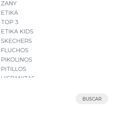
25
ZANY
26
ETIKA
27
TOP 3
28
ETIKA KIDS
29
SKECHERS
30
FLUCHOS
31
PIKOLINOS
32
PITILLOS
33
HISPANITAS
34
WONDERS
35
CALLAGHAN
36
WALK & FLY
37
MARTINELLI
38
CHIRUCA
39
LUISETTI