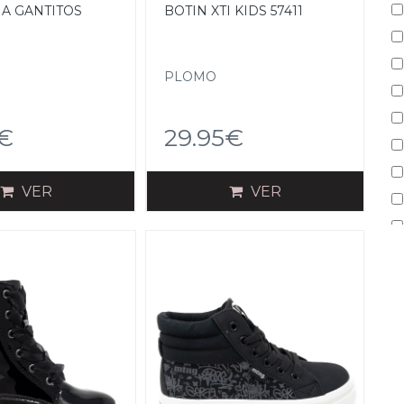
ÑA GANTITOS
BOTIN XTI KIDS 57411
PLOMO
5€
29.95€
VER
VER