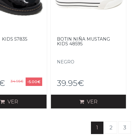
 KIDS 57835
BOTIN NIÑA MUSTANG
KIDS 48595
NEGRO
5€
39.95€
34.95€
-5.00€
VER
VER
(current)
1
2
3