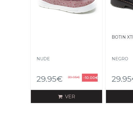
BOTIN XTI
NUDE
NEGRO
29.95€
29.9
39.95€
-10.00€
VER