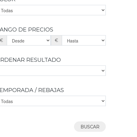
COLEGIALES
BOTAS
MONTAÑA
DEPORTIVOS
BOTINES
PLANTILLA EXTRAIBLE
VESTIR
COMUNION
ZAPATILLAS DE CASA
BOTINES
ANGO DE PRECIOS
BOTAS
COMUNION
€
€
RDENAR RESULTADO
EMPORADA / REBAJAS