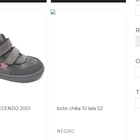
R
O
T
ECENDO 2001
botin chika 10 laila 02
NEGRO