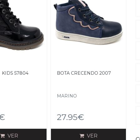
I KIDS 57804
BOTA CRECENDO 2007
MARINO
5€
27.95€
VER
VER
C