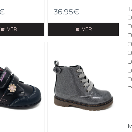
T
5€
36.95€
VER
VER
M