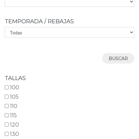
TEMPORADA / REBAJAS
TALLAS
100
105
110
115
120
130