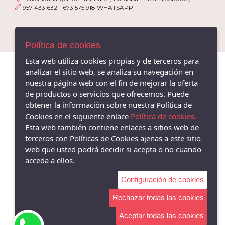
48
957 433 632 - 673 575 918 WHATSAPP
SUAVE BUY LEYLAND
49
XTI
90
PIESANTO
Política de cookies
95
BAERCHI
Esta web utiliza cookies propias y de terceros para
L
analizar el sitio web, se analiza su navegación en
SPAGNOLO
nuestra página web con el fin de mejorar la oferta
M
DIAN
de productos o servicios que ofrecemos. Puede
Unica
J´HAYBER
obtener la información sobre nuestra Política de
Cookies en el siguiente enlace
Política de cookies.
FLEXIMAX
Esta web también contiene enlaces a sitios web de
MIGUEL BELLIDO
terceros con Políticas de Cookies ajenas a este sitio
DOCTOR CUTILLAS
web que usted podrá decidir si acepta o no cuando
acceda a ellos.
CORONEL TAPIOCA
KANGAROOS
Configuración de cookies
AMARPIES
Rechazar todas las cookies
LOIS
Aceptar todas las cookies
GIOSEPPO