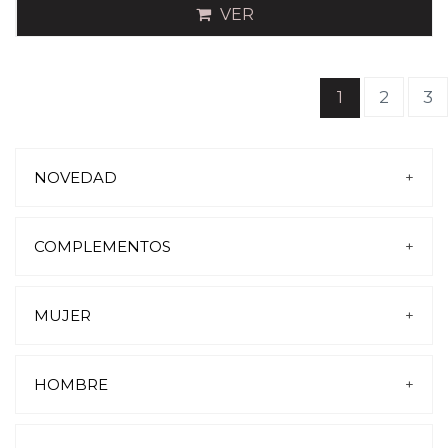
VER
(current)
1
2
3
NOVEDAD
+
COMPLEMENTOS
+
BOLSOS
CINTURONES
MUJER
+
PLANTILLAS-CREMAS-CORDONES
CARTERAS
PISCINA Y PLAYA
CALCETINES
SANDALIAS
HOMBRE
+
ZAPATILLAS DE CASA
PLANTILLA EXTRAIBLE
SANDALIAS
VESTIR
PISCINA Y PLAYA