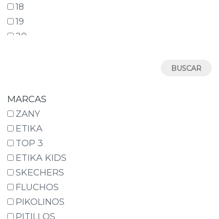
18
19
20
21
22
23
24
MARCAS
25
ZANY
26
ETIKA
27
TOP 3
28
ETIKA KIDS
29
SKECHERS
30
FLUCHOS
31
PIKOLINOS
32
PITILLOS