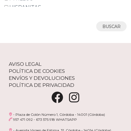
33
HISPANITAS
34
WONDERS
35
CALLAGHAN
36
WALK & FLY
37
MARTINELLI
38
CHIRUCA
39
LUISETTI
AVISO LEGAL
40
PABLOSKY
POLÍTICA DE COOKIES
41
LAURA AZAÑA
ENVÍOS Y DEVOLUCIONES
42
POLÍTICA DE PRIVACIDAD
WALK IN PITAS
43
JOMA
44
NOTTON
45
REFRESH
- Plaza de Colón Número 1, Córdoba - 14001 (Córdoba)
46
957 471 092 - 673 575 918 WHATSAPP
DESIREE
47
YOKONO
- Avenida Virgen de Fátima, 31, Córdoba - 14014 (Córdoba)