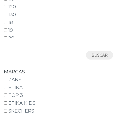
120
130
18
19
20
21
22
23
24
MARCAS
25
ZANY
26
ETIKA
27
TOP 3
28
ETIKA KIDS
29
SKECHERS
30