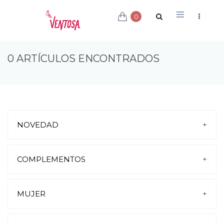
0
0 ARTÍCULOS ENCONTRADOS
NOVEDAD
+
COMPLEMENTOS
+
BOLSOS
CINTURONES
MUJER
+
PLANTILLAS-CREMAS-CORDONES
CARTERAS
PISCINA Y PLAYA
CALCETINES
SANDALIAS