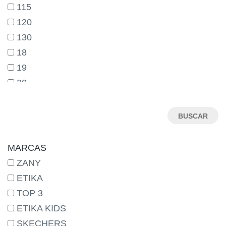
115
120
130
18
19
20
21
22
23
24
MARCAS
25
ZANY
26
ETIKA
27
TOP 3
28
ETIKA KIDS
29
SKECHERS