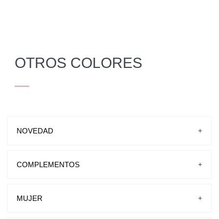
OTROS COLORES
NOVEDAD
+
COMPLEMENTOS
+
BOLSOS
CINTURONES
MUJER
+
PLANTILLAS-CREMAS-CORDONES
CARTERAS
PISCINA Y PLAYA