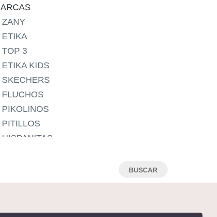
24
ARCAS
25
ZANY
26
ETIKA
27
TOP 3
28
ETIKA KIDS
29
SKECHERS
30
FLUCHOS
31
PIKOLINOS
32
PITILLOS
33
HISPANITAS
34
WONDERS
35
CALLAGHAN
36
WALK & FLY
37
MARTINELLI
38
CHIRUCA