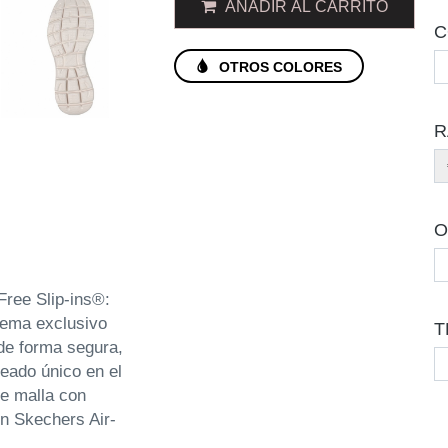
AÑADIR AL CARRITO
C
OTROS COLORES
R
O
ree Slip-ins®:
tema exclusivo
T
 de forma segura,
eado único en el
de malla con
ón Skechers Air-