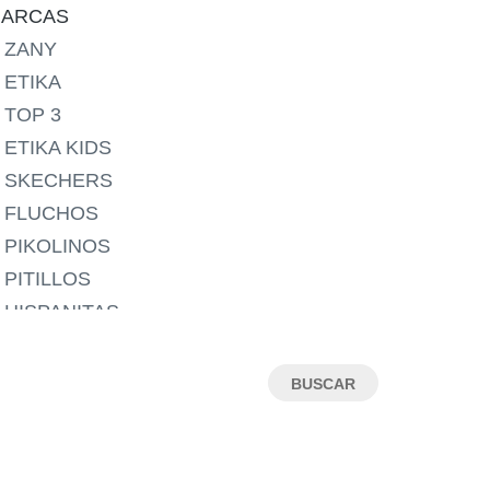
24
ARCAS
25
ZANY
26
ETIKA
27
TOP 3
28
ETIKA KIDS
29
SKECHERS
30
FLUCHOS
31
PIKOLINOS
32
PITILLOS
33
HISPANITAS
34
WONDERS
35
CALLAGHAN
36
WALK & FLY
37
MARTINELLI
38
CHIRUCA