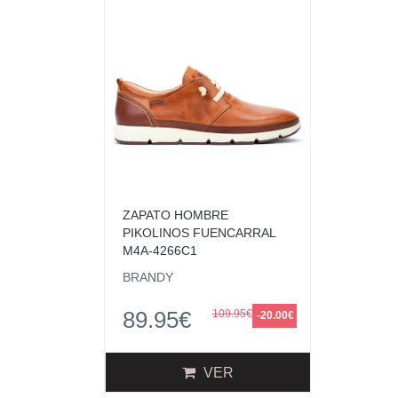
ZAPATO HOMBRE
PIKOLINOS FUENCARRAL
M4A-4266C1
BRANDY
89.95€
109.95€
-20.00€
VER