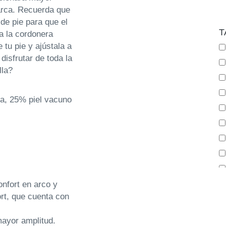
marca. Recuerda que
de pie para que el
T
ja la cordonera
 tu pie y ajústala a
disfrutar de toda la
lla?
ina, 25% piel vacuno
nfort en arco y
ort, que cuenta con
mayor amplitud.