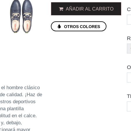
AÑADIR AL CARRITO
C
OTROS COLORES
R
O
a el hombre clásico
de calidad. ¡Haz de
T
stros deportivos
a plantilla
itud en el calce.
 y, debajo,
rcionará mayor