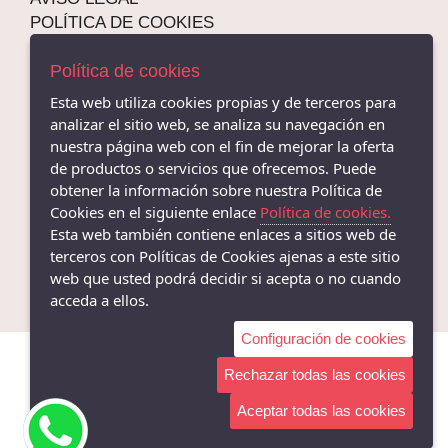
39
LUISETTI
POLÍTICA DE COOKIES
40
PABLOSKY
ENVÍOS Y DEVOLUCIONES
41
POLÍTICA DE PRIVACIDAD
Política de cookies
LAURA AZAÑA
42
Esta web utiliza cookies propias y de terceros para
WALK IN PITAS
analizar el sitio web, se analiza su navegación en
43
JOMA
nuestra página web con el fin de mejorar la oferta
44
NOTTON
de productos o servicios que ofrecemos. Puede
- Plaza de Colón Número 1, Córdoba - 14001 (Córdoba)
45
obtener la información sobre nuestra Política de
957 471 092 - 673 575 918 WHATSAPP
REFRESH
Cookies en el siguiente enlace
Política de cookies.
46
DESIREE
- Avenida Virgen de Fátima, 31, Córdoba - 14014 (Córdoba)
Esta web también contiene enlaces a sitios web de
957 433 632 - 673 575 918 WHATSAPP
47
YOKONO
terceros con Políticas de Cookies ajenas a este sitio
48
web que usted podrá decidir si acepta o no cuando
SUAVE BUY LEYLAND
acceda a ellos.
49
XTI
90
Configuración de cookies
PIESANTO
95
BAERCHI
Rechazar todas las cookies
L
SPAGNOLO
Aceptar todas las cookies
M
DIAN