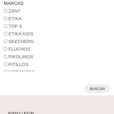
24
MARCAS
25
ZANY
26
ETIKA
27
TOP 3
28
ETIKA KIDS
29
SKECHERS
30
FLUCHOS
31
PIKOLINOS
32
PITILLOS
33
HISPANITAS
34
WONDERS
35
CALLAGHAN
36
WALK & FLY
37
MARTINELLI
38
CHIRUCA
AVISO LEGAL