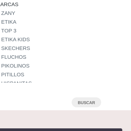
24
ARCAS
25
ZANY
26
ETIKA
27
TOP 3
28
ETIKA KIDS
29
SKECHERS
30
FLUCHOS
31
PIKOLINOS
32
PITILLOS
33
HISPANITAS
34
WONDERS
35
CALLAGHAN
36
WALK & FLY
37
MARTINELLI
38
CHIRUCA