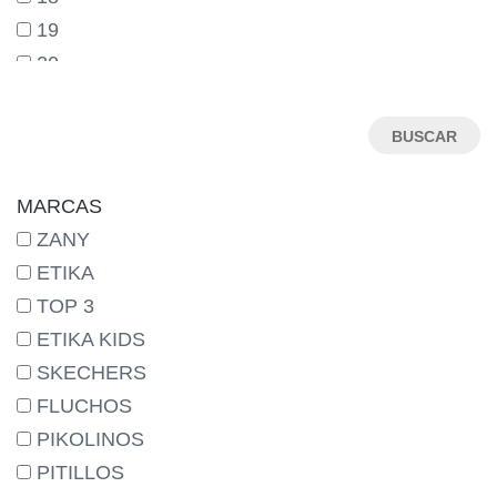
19
20
21
22
23
24
MARCAS
25
ZANY
26
ETIKA
27
TOP 3
28
ETIKA KIDS
29
SKECHERS
30
FLUCHOS
31
PIKOLINOS
32
PITILLOS
33