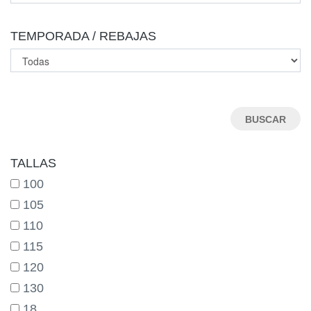
TEMPORADA / REBAJAS
TALLAS
100
105
110
115
120
130
18