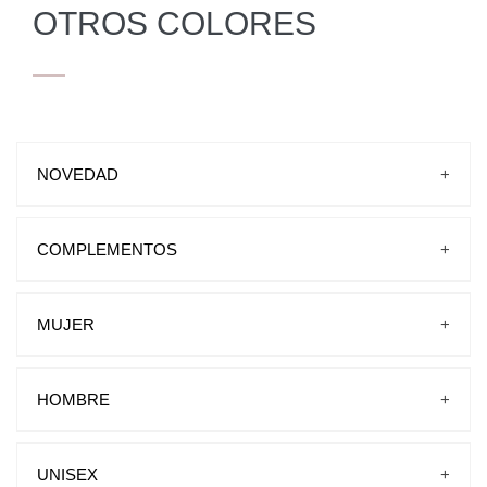
OTROS COLORES
NOVEDAD
+
COMPLEMENTOS
+
BOLSOS
CINTURONES
MUJER
+
PLANTILLAS-CREMAS-CORDONES
CARTERAS
PISCINA Y PLAYA
CALCETINES
SANDALIAS
HOMBRE
+
ZAPATILLAS DE CASA
PLANTILLA EXTRAIBLE
SANDALIAS
VESTIR
PISCINA Y PLAYA
UNISEX
+
DEPORTIVOS
ALPARGATA